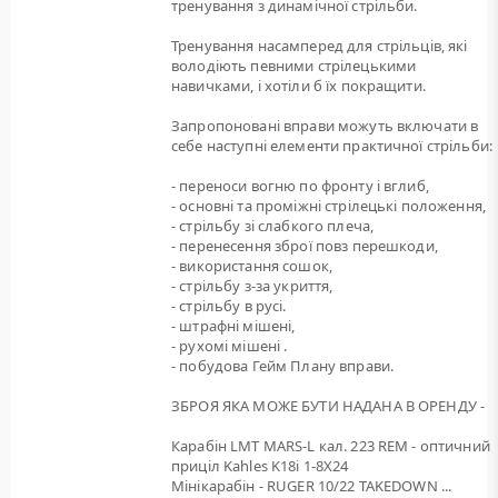
тренування з динамічної стрільби.
Тренування насамперед для стрільців, які
володіють певними стрілецькими
навичками, і хотіли б їх покращити.
Запропоновані вправи можуть включати в
себе наступні елементи практичної стрільби:
- переноси вогню по фронту і вглиб,
- основні та проміжні стрілецькі положення,
- стрільбу зі слабкого плеча,
- перенесення зброї повз перешкоди,
- використання сошок,
- стрільбу з-за укриття,
- стрільбу в русі.
- штрафні мішені,
- рухомі мішені .
- побудова Гейм Плану вправи.
ЗБРОЯ ЯКА МОЖЕ БУТИ НАДАНА В ОРЕНДУ -
Карабін LMT MARS-L кал. 223 REM - оптичний
приціл Kahles K18i 1-8X24
Мінікарабін - RUGER 10/22 TAKEDOWN ...