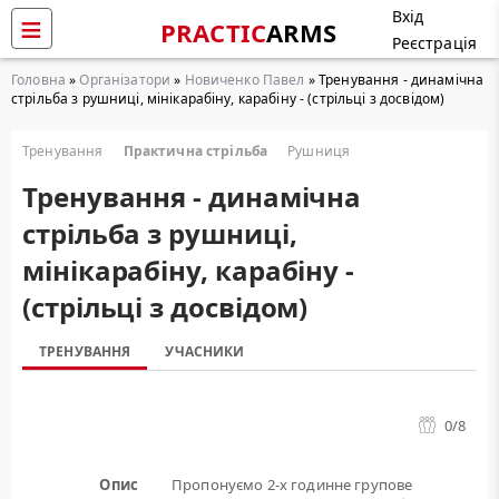
Вхід
PRACTIC
ARMS
Реєстрація
Головна
»
Організатори
»
Новиченко Павел
» Тренування - динамічна
стрільба з рушниці, мінікарабіну, карабіну - (стрільці з досвідом)
Тренування
Практична стрільба
Рушниця
Тренування - динамічна
стрільба з рушниці,
мінікарабіну, карабіну -
(стрільці з досвідом)
ТРЕНУВАННЯ
УЧАСНИКИ
0
/8
Опис
Пропонуємо 2-х годинне групове