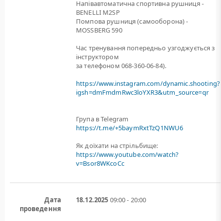
Напівавтоматична спортивна рушниця -
BENELLI M2SP
Помпова рушниця (самооборона) -
MOSSBERG 590
Час тренування попередньо узгоджується з
інструктором
за телефоном 068-360-06-84).
https://www.instagram.com/dynamic.shooting?
igsh=dmFmdmRwc3loYXR3&utm_source=qr
Група в Telegram
https://t.me/+5baymRxtTzQ1NWU6
Як доїхати на стрільбище:
https://www.youtube.com/watch?
v=Bsor8WKcoCc
Дата
18.12.2025
09:00 - 20:00
проведення