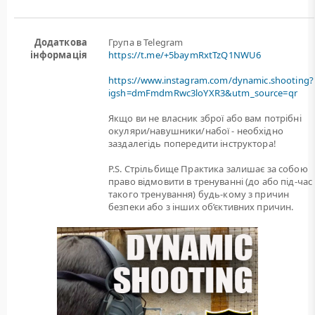
Додаткова
Група в Telegram
інформація
https://t.me/+5baymRxtTzQ1NWU6
https://www.instagram.com/dynamic.shooting?
igsh=dmFmdmRwc3loYXR3&utm_source=qr
Якщо ви не власник зброї або вам потрiбнi
окуляри/навушники/набої - необхідно
заздалегідь попередити інструктора!
P.S. Стрільбище Практика залишає за собою
право відмовити в тренуванні (до або під-час
такого тренування) будь-кому з причин
безпеки або з інших об’єктивних причин.