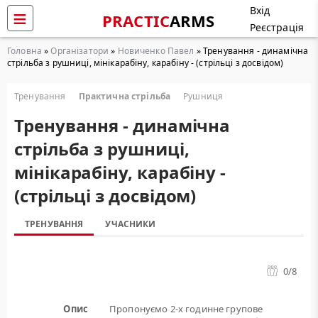
Вхід
PRACTIC
ARMS
Реєстрація
Головна
»
Організатори
»
Новиченко Павел
» Тренування - динамічна
стрільба з рушниці, мінікарабіну, карабіну - (стрільці з досвідом)
Тренування
Практична стрільба
Рушниця
Тренування - динамічна
стрільба з рушниці,
мінікарабіну, карабіну -
(стрільці з досвідом)
ТРЕНУВАННЯ
УЧАСНИКИ
0
/8
Опис
Пропонуємо 2-х годинне групове