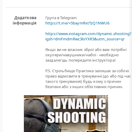
Додаткова
Група в Telegram
інформація
https://t.me/+5baymRxtTzQ1NWU6
https://www.instagram.com/dynamic.shooting?
igsh=dmFmdmRwc3loYXR3&utm_source=qr
Якщо ви не власник зброї або вам потрiбнi
окуляри/навушники/набої - необхідно
заздалегідь попередити інструктора!
P.S. Стрільбище Практика залишає за собою
право відмовити в тренуванні (до або під-час
такого тренування) будь-кому з причин
безпеки або з інших об’єктивних причин.