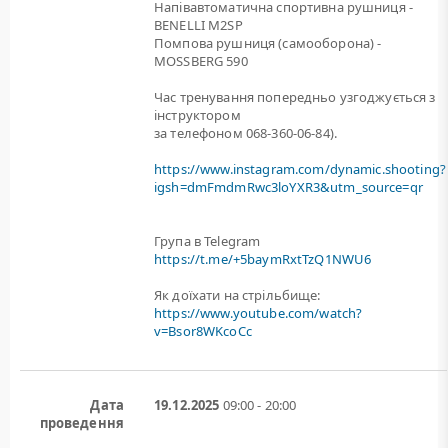
Напівавтоматична спортивна рушниця -
BENELLI M2SP
Помпова рушниця (самооборона) -
MOSSBERG 590
Час тренування попередньо узгоджується з
інструктором
за телефоном 068-360-06-84).
https://www.instagram.com/dynamic.shooting?
igsh=dmFmdmRwc3loYXR3&utm_source=qr
Група в Telegram
https://t.me/+5baymRxtTzQ1NWU6
Як доїхати на стрільбище:
https://www.youtube.com/watch?
v=Bsor8WKcoCc
Дата
19.12.2025
09:00 - 20:00
проведення