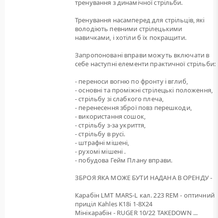
тренування з динамічної стрільби.
Тренування насамперед для стрільців, які
володіють певними стрілецькими
навичками, і хотіли б їх покращити.
Запропоновані вправи можуть включати в
себе наступні елементи практичної стрільби:
- переноси вогню по фронту і вглиб,
- основні та проміжні стрілецькі положення,
- стрільбу зі слабкого плеча,
- перенесення зброї повз перешкоди,
- використання сошок,
- стрільбу з-за укриття,
- стрільбу в русі.
- штрафні мішені,
- рухомі мішені .
- побудова Гейм Плану вправи.
ЗБРОЯ ЯКА МОЖЕ БУТИ НАДАНА В ОРЕНДУ -
Карабін LMT MARS-L кал. 223 REM - оптичний
приціл Kahles K18i 1-8X24
Мінікарабін - RUGER 10/22 TAKEDOWN ...