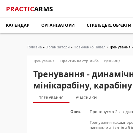
PRACTIC
ARMS
КАЛЕНДАР
ОРГАНІЗАТОРИ
СТРІЛЕЦЬКІ ОБ'ЄКТИ
Головна
»
Організатори
»
Новиченко Павел
» Тренування - 
Тренування
Практична стрільба
Рушниця
Тренування - динамічн
мінікарабіну, карабіну 
ТРЕНУВАННЯ
УЧАСНИКИ
Опис
Пропонуємо 2-х годинн
Тренування насамперед
навичками, і хотіли б 