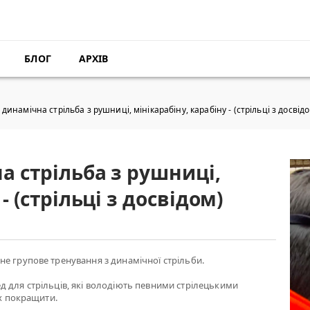
БЛОГ
АРХІВ
динамічна стрільба з рушниці, мінікарабіну, карабіну - (стрільці з досвід
а стрільба з рушниці,
- (стрільці з досвідом)
е групове тренування з динамічної стрільби.
 для стрільців, які володіють певними стрілецькими
їх покращити.