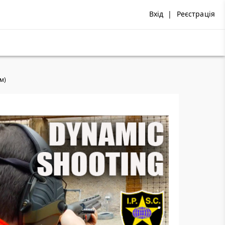
Вхід
|
Реєстрація
ом)