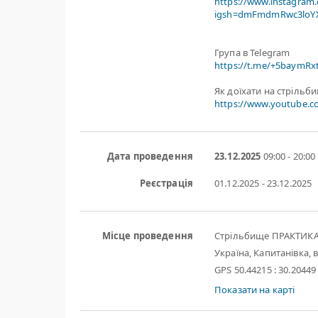
https://www.instagram
igsh=dmFmdmRwc3loYX
Група в Telegram
https://t.me/+5baymR
Як доїхати на стрільб
https://www.youtube.
Дата проведення
23.12.2025
09:00 - 20:00
Реєстрація
01.12.2025 - 23.12.2025
Місце проведення
Стрільбище ПРАКТИК
Україна, Капитанівка, в
GPS 50.44215 : 30.20449
Показати на карті