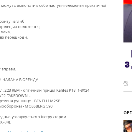
 можуть включати в себе наступні елементи практичної
онту і вглиб,
стрілецькі положення,
плеча,
овз перешкоди,
 вправи.
 НАДАНА В ОРЕНДУ -
. 223 REM - оптичний приціл Kahles K18i 1-8X24
0/22 TAKEDOWN ...
ртивна рушниця - BENELLI M2SP
мооборона) - MOSSBERG 590
ОРГ
едньо узгоджується з інструктором
6-84).