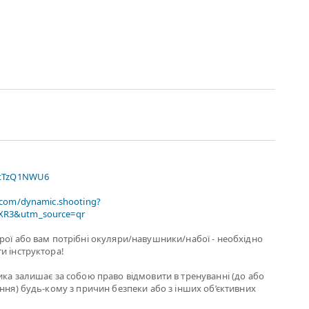
xtTzQ1NWU6
.com/dynamic.shooting?
R3&utm_source=qr
рої або вам потрiбнi окуляри/навушники/набої - необхідно
и інструктора!
ика залишає за собою право відмовити в тренуванні (до або
ання) будь-кому з причин безпеки або з інших об’єктивних