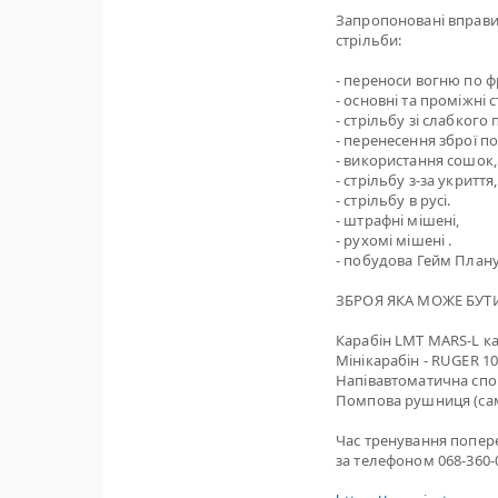
Запропоновані вправи
стрільби:
- переноси вогню по фр
- основні та проміжні 
- стрільбу зі слабкого 
- перенесення зброї п
- використання сошок,
- стрільбу з-за укриття,
- стрільбу в русі.
- штрафні мішені,
- рухомі мішені .
- побудова Гейм Плану
ЗБРОЯ ЯКА МОЖЕ БУТИ
Карабін LMT MARS-L кал
Мінікарабін - RUGER 1
Напівавтоматична спо
Помпова рушниця (са
Час тренування попер
за телефоном 068-360-0