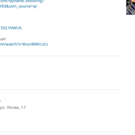
.com/dynamic.shooting?
R3&utm_source=qr
xtTzQ1NWU6
ище:
com/watch?v=Bsor8WKcoCc
А
ул. Лісова, 1-Г