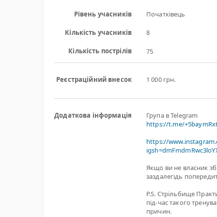
Рівень учасників
Початківець
Кількість учасників
8
Кількість пострілів
75
Реєстраційний внесок
1 000 грн.
Додаткова інформація
Група в Telegram
https://t.me/+5baymR
https://www.instagram
igsh=dmFmdmRwc3loYX
Якщо ви не власник зб
заздалегідь попередит
P.S. Стрільбище Практ
під-час такого тренув
причин.