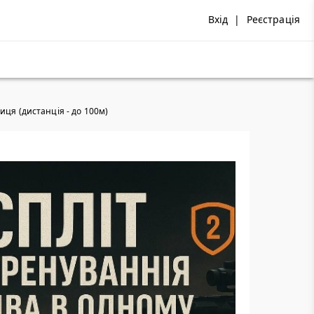
Вхід
|
Реєстрація
иця (дистанція - до 100м)