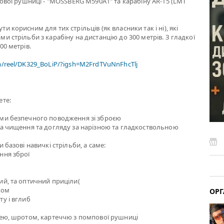
пової рушниці - "MOSSBERG M590A1" та карабіну AR-15 (LMT
и корисним для тих стрільців (як власники так і ні), які
и стрільби з карабіну на дистанцію до 300 метрів. З гладкої
00 метрів.
m/reel/DK329_BoLiP/?igsh=M2FrdTVuNnFhcTlj
ете:
ами безпечного поводження зі зброєю
за чищення та догляду за нарізною та гладкоствольною
 базові навичкі стрільби, а саме:
ння зброї
ий, та оптичний приціли(
ком
ОРГ
ту і вглиб
лею, шротом, картеччю з помпової рушниці