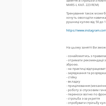
заняття зі стрільби з пом
MARS-L КАЛ. 223 REM)
Тренування також може бут
хочуть оволодіти навичкам
рушниці кулею від 50 до 1
https://www.instagram.co
На цьому занятті Ви змож
- ознайомитись з правил
- отримати рекомендації 
зброєю.
- на практиці відпрацювати
- заряджання та розряджа
- стійку
- вкладку
- прицілювання (механічн
- роботу зі спусковим гач
- переноси вогню по фрон
- стрільба з-за укриття
- спробувати стрільбу ку