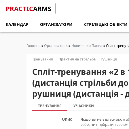
PRACTIC
ARMS
КАЛЕНДАР
ОРГАНІЗАТОРИ
СТРІЛЕЦЬКІ ОБ'ЄКТИ
Головна
»
Організатори
»
Новиченко Павел
» Cпліт-тренув
Тренування
Практична стрільба
Рушниця
Cпліт-тренування «2 в 
(дистанція стрільби до
рушниця (дистанція - 
ТРЕНУВАННЯ
УЧАСНИКИ
Опис
Якщо ви не є власником з
себе, чи підібрати «сво