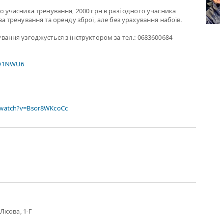
о учасника тренування, 2000 грн в разі одного учасника
за тренування та оренду зброї, але без урахування набоїв.
вання узгоджується з інструктором за тел.: 0683600684
zQ1NWU6
/watch?v=Bsor8WKcoCc
Лісова, 1-Г