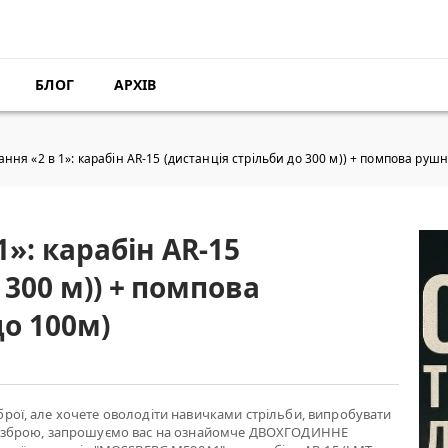
БЛОГ
АРХІВ
ання «2 в 1»: карабін AR-15 (дистанція стрільби до 300 м)) + помпова рушн
1»: карабін AR-15
 300 м)) + помпова
до 100м)
брої, але хочете оволодіти навичками стрільби, випробувати
ю» зброю, запрошуємо вас на ознайомче ДВОХГОДИННЕ