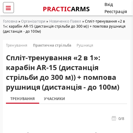
Вхід
PRACTIC
ARMS
Реєстрація
Головна
»
Організатори
»
Новиченко Павел
» Cпліт-тренування «2 в
1»: карабін AR-15 (дистанція стрільби до 300 м)) + помпова рушниця
(дистанція - до 100м)
Тренування
Практична стрільба
Рушниця
Cпліт-тренування «2 в 1»:
карабін AR-15 (дистанція
стрільби до 300 м)) + помпова
рушниця (дистанція - до 100м)
ТРЕНУВАННЯ
УЧАСНИКИ
0
/8