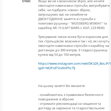
Опис
Якщо ви не є власником зброї, але хочете
оволодіти навичками стрільби, випробувати
себе, чи підібрати «свою» зброю,
запрошуємо вас на ознайомче
ДВОХГОДИННЕ заняття зі стрільби з
помпової рушниці - "MOSSBERG M590A1" та
карабіну AR-15 (LMT MARS-L КАЛ. 223 REM)
Тренування також може бути корисним для
тих стрільців (як власники так і ні), які хочуть
оволодіти навичками стрільби з карабіну на
дистанцію до 300 метрів. З гладкої рушниці
кулею від 50 до 100 метрів.
https://www.instagram.com/reel/DK329_BoLiP/
igsh=M2FrdTVuNnFhcTlj
На цьому занятті Ви зможете:
- ознайомитись з правилами безпечного
поводження зі зброєю
- отримати рекомендації за чищення та
догляду за нарізною та гладкоствольною