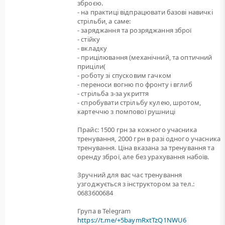
зброєю.
- на практиці відпрацювати базові навичкі
стрільби, а саме:
- заряджання та розряджання зброї
- стійку
- вкладку
- прицілювання (механічний, та оптичний
приціли(
- роботу зі спусковим гачком
- переноси вогню по фронту і вглиб
- стрільба з-за укриття
- спробувати стрільбу кулею, шротом,
картеччю з помпової рушниці
Прайс: 1500 грн за кожного учасника
тренування, 2000 грн в разі одного учасника
тренування. Ціна вказана за тренування та
оренду зброї, але без урахування набоїв.
Зручний для вас час тренування
узгоджується з інструктором за тел.:
0683600684
Група в Telegram
https://t.me/+5baymRxtTzQ1NWU6