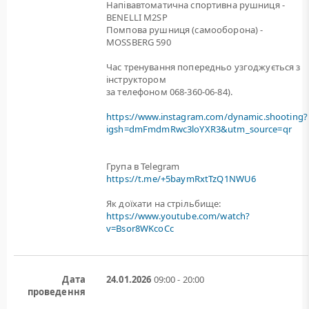
Напівавтоматична спортивна рушниця -
BENELLI M2SP
Помпова рушниця (самооборона) -
MOSSBERG 590
Час тренування попередньо узгоджується з
інструктором
за телефоном 068-360-06-84).
https://www.instagram.com/dynamic.shooting?
igsh=dmFmdmRwc3loYXR3&utm_source=qr
Група в Telegram
https://t.me/+5baymRxtTzQ1NWU6
Як доїхати на стрільбище:
https://www.youtube.com/watch?
v=Bsor8WKcoCc
Дата
24.01.2026
09:00 - 20:00
проведення