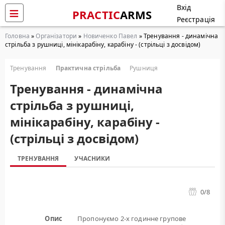
Вхід
PRACTIC
ARMS
Реєстрація
Головна
»
Організатори
»
Новиченко Павел
» Тренування - динамічна
стрільба з рушниці, мінікарабіну, карабіну - (стрільці з досвідом)
Тренування
Практична стрільба
Рушниця
Тренування - динамічна
стрільба з рушниці,
мінікарабіну, карабіну -
(стрільці з досвідом)
ТРЕНУВАННЯ
УЧАСНИКИ
0
/8
Опис
Пропонуємо 2-х годинне групове