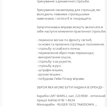
тренування з динамічної стрільби.
Тренування насамперед для стрільців, які
володіють певними стрілецькими
навичками, і хотіли б їх покращити.
Запропоновані вправи можуть включати в
себе наступні елементи практичної стрільби:
- переноси вогню по фронту і вглиб,
- основні та проміжні стрілецькі положення,
- стрільбу зі слабкого плеча,
- перенесення зброї повз перешкоди,
- використання сошок,
- стрільбу з-за укриття,
- стрільбу в русі.
- штрафні мішені,
- рухомі мішені .
- побудова Гейм Плану вправи.
ЗБРОЯ ЯКА МОЖЕ БУТИ НАДАНА В ОРЕНДУ -
Карабін LMT MARS-L кал. 223 REM - оптичний
приціл Kahles K18i 1-8X24
Мінікарабін - RUGER 10/22 TAKEDOWN ...