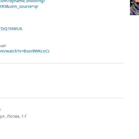
.com/dynamic.shooting?
R3&utm_source=qr
xtTzQ1NWU6
ище:
com/watch?v=Bsor8WKcoCc
А
ул. Лісова, 1-Г