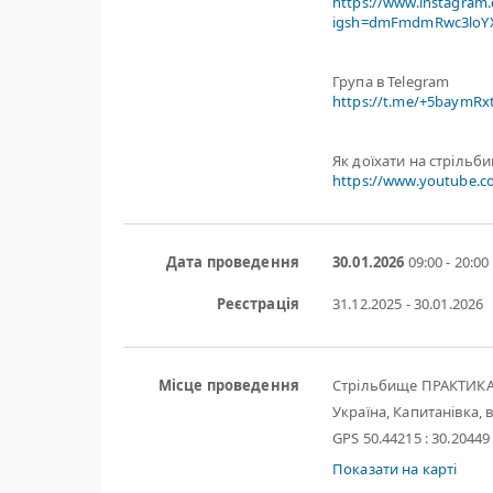
https://www.instagram
igsh=dmFmdmRwc3loYX
Група в Telegram
https://t.me/+5baymR
Як доїхати на стрільб
https://www.youtube.
Дата проведення
30.01.2026
09:00 - 20:00
Реєстрація
31.12.2025 - 30.01.2026
Місце проведення
Стрільбище ПРАКТИК
Україна, Капитанівка, в
GPS 50.44215 : 30.20449
Показати на карті