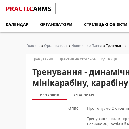
PRACTIC
ARMS
КАЛЕНДАР
ОРГАНІЗАТОРИ
СТРІЛЕЦЬКІ ОБ'ЄКТИ
Головна
»
Організатори
»
Новиченко Павел
» Тренування - 
Тренування
Практична стрільба
Рушниця
Тренування - динамічн
мінікарабіну, карабіну 
ТРЕНУВАННЯ
УЧАСНИКИ
Опис
Пропонуємо 2-х годинн
Тренування насамперед
навичками, і хотіли б 