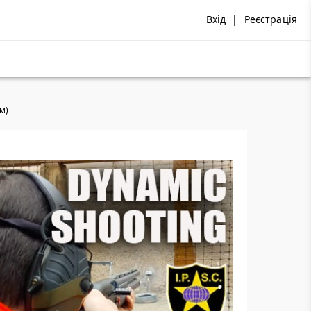
Вхід
|
Реєстрація
ом)