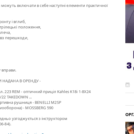
 можуть включати в себе наступні елементи практичної
онту і вглиб,
стрілецькі положення,
плеча,
овз перешкоди,
 вправи.
 НАДАНА В ОРЕНДУ -
. 223 REM - оптичний приціл Kahles K18i 1-8X24
0/22 TAKEDOWN ...
ртивна рушниця - BENELLI M2SP
мооборона) - MOSSBERG 590
ОРГ
едньо узгоджується з інструктором
6-84).