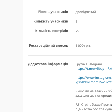
Рівень учасників
Досвідчений
Кількість учасників
8
Кількість пострілів
75
Реєстраційний внесок
1 000 грн.
Додаткова інформація
Група в Telegram
https://t.me/+5baymR
https://www.instagram
igsh=dmFmdmRwc3loYX
Якщо ви не власник зб
заздалегідь попередит
P.S. Стрільбище Практ
під-час такого тренув