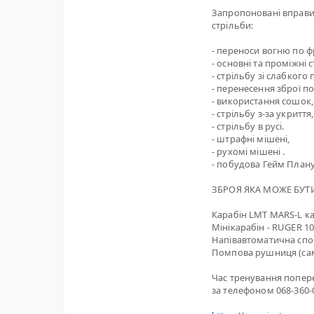
Запропоновані вправи
стрільби:
- переноси вогню по фр
- основні та проміжні 
- стрільбу зі слабкого 
- перенесення зброї п
- використання сошок,
- стрільбу з-за укриття,
- стрільбу в русі.
- штрафні мішені,
- рухомі мішені .
- побудова Гейм Плану
ЗБРОЯ ЯКА МОЖЕ БУТИ
Карабін LMT MARS-L кал
Мінікарабін - RUGER 1
Напівавтоматична спо
Помпова рушниця (са
Час тренування попер
за телефоном 068-360-0