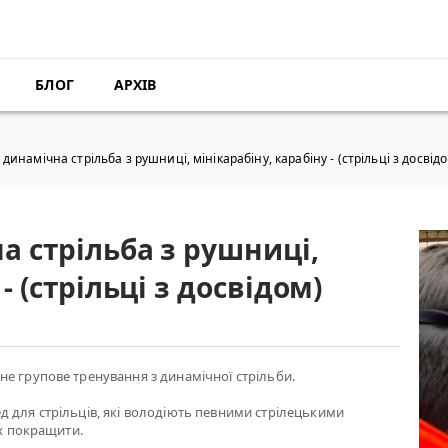
БЛОГ
АРХІВ
динамічна стрільба з рушниці, мінікарабіну, карабіну - (стрільці з досвід
а стрільба з рушниці,
- (стрільці з досвідом)
е групове тренування з динамічної стрільби.
 для стрільців, які володіють певними стрілецькими
їх покращити.