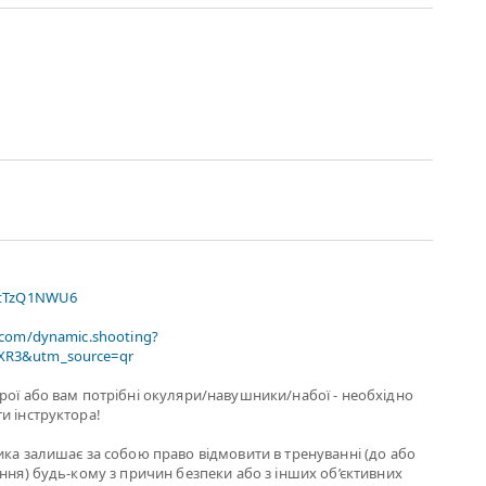
xtTzQ1NWU6
.com/dynamic.shooting?
R3&utm_source=qr
рої або вам потрiбнi окуляри/навушники/набої - необхідно
и інструктора!
ика залишає за собою право відмовити в тренуванні (до або
ання) будь-кому з причин безпеки або з інших об’єктивних