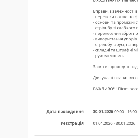
В ході заняття вивчаю
Вправи, в залежності 
- переноси вогню по фр
- основні та проміжні 
- стрільбу зі слабкого
- перенесення зброї п
- використання упорів 
- стрільбу в русі, на 
- складні та штрафні м
- рухомі мішені.
Заняття проходять під
Для участі в заняттях 
ВАЖЛИВО!!! Після реєс
Дата проведення
30.01.2026
09:00 - 16:00
Реєстрація
01.01.2026 - 30.01.2026