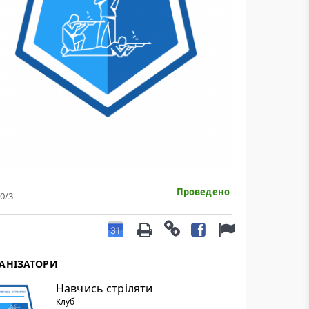
рільби.
анського Владислава
Проведено
0
/3
АНІЗАТОРИ
Навчись стріляти
Клуб