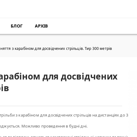
БЛОГ
АРХІВ
няття з карабіном для досвідчених стрільців. Тир 300 метрів
карабіном для досвідчених
рів
трільби з карабіном для досвідчених стрільців на дистанціях до 300 м
годжується. Можливо проведення в будні дні.