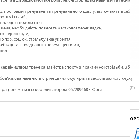
ться та відпрацьовуються комплексні стрілецькі навички та техніки ст
від програми тренувань та тренувального циклу, включають в себе:
онту і вглиб,
стрілецькі положення,
 плеча, необхідність повної та часткової перекладки,
овз перешкоди,
і опор, сошок, стрільбу з-за укриття,
перебіжці та в поєднанні з переміщеннями,
ішені,
 кервіництвом тренера, майстра спорту з практичної стрільби, Збар
обов'язкова наявність стрілецьких окулярів та засобів захисту слуху.
трацї звяжіться із координатором 0672096607 Юрій
ОРГ