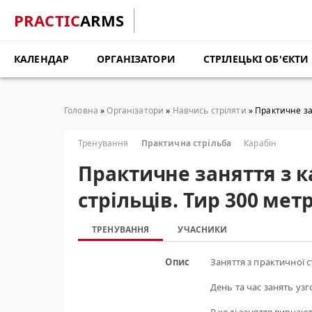
PRACTIC
ARMS
КАЛЕНДАР
ОРГАНІЗАТОРИ
СТРІЛЕЦЬКІ ОБ'ЄКТИ
Головна
»
Організатори
»
Навчись стріляти
» Практичне за
Тренування
Практична стрільба
Карабін
Практичне заняття з 
стрільців. Тир 300 мет
ТРЕНУВАННЯ
УЧАСНИКИ
Опис
Заняття з практичної с
День та час занять уз