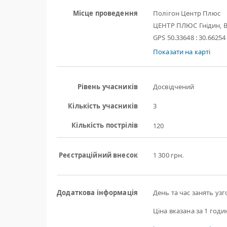
Місце проведення
Полігон Центр Плюс
ЦЕНТР ПЛЮС Гнідин, В
GPS 50.33648 : 30.66254
Показати на карті
Рівень учасників
Досвідчений
Кількість учасників
3
Кількість пострілів
120
Реєстраційний внесок
1 300 грн.
Додаткова інформація
День та час занять уз
Ціна вказана за 1 годи