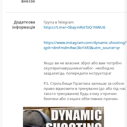
внесок
Додаткова
Група в Telegram
інформація
https://t.me/+5baymRxtTzQ1NWU6
https://www.instagram.com/dynamic.shooting?
igsh=dmFmdmRwc3loYXR3&utm_source=qr
Якщо ви не власник зброї або вам потрiбнi
окуляри/навушники/набої - необхідно
заздалегідь попередити інструктора!
P.S. Стрільбище Практика залишає за собою
право відмовити в тренуванні (до або під-час
такого тренування) будь-кому з причин
безпеки або з інших об’єктивних причин.