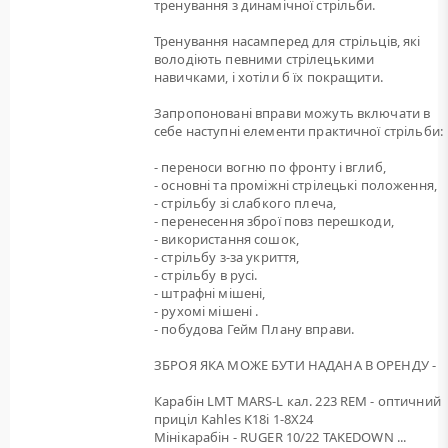
тренування з динамічної стрільби.
Тренування насамперед для стрільців, які
володіють певними стрілецькими
навичками, і хотіли б їх покращити.
Запропоновані вправи можуть включати в
себе наступні елементи практичної стрільби:
- переноси вогню по фронту і вглиб,
- основні та проміжні стрілецькі положення,
- стрільбу зі слабкого плеча,
- перенесення зброї повз перешкоди,
- використання сошок,
- стрільбу з-за укриття,
- стрільбу в русі.
- штрафні мішені,
- рухомі мішені .
- побудова Гейм Плану вправи.
ЗБРОЯ ЯКА МОЖЕ БУТИ НАДАНА В ОРЕНДУ -
Карабін LMT MARS-L кал. 223 REM - оптичний
приціл Kahles K18i 1-8X24
Мінікарабін - RUGER 10/22 TAKEDOWN ...