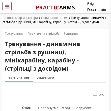
Вхід
PRACTIC
ARMS
Реєстрація
Головна
»
Організатори
»
Новиченко Павел
» Тренування - динамічна
стрільба з рушниці, мінікарабіну, карабіну - (стрільці з досвідом)
Тренування
Практична стрільба
Рушниця
Тренування - динамічна
стрільба з рушниці,
мінікарабіну, карабіну -
(стрільці з досвідом)
ТРЕНУВАННЯ
УЧАСНИКИ
0
/8
Опис
Пропонуємо 2-х годинне групове