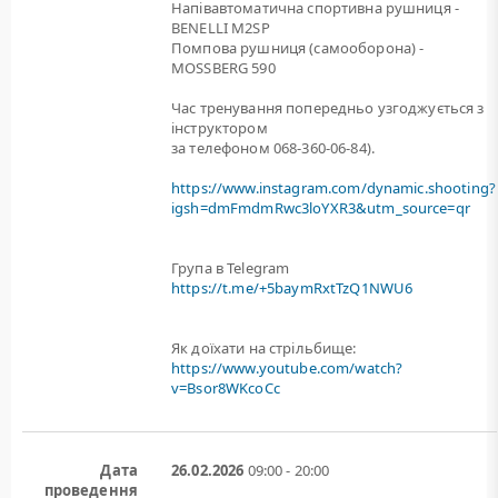
Напівавтоматична спортивна рушниця -
BENELLI M2SP
Помпова рушниця (самооборона) -
MOSSBERG 590
Час тренування попередньо узгоджується з
інструктором
за телефоном 068-360-06-84).
https://www.instagram.com/dynamic.shooting?
igsh=dmFmdmRwc3loYXR3&utm_source=qr
Група в Telegram
https://t.me/+5baymRxtTzQ1NWU6
Як доїхати на стрільбище:
https://www.youtube.com/watch?
v=Bsor8WKcoCc
Дата
26.02.2026
09:00 - 20:00
проведення