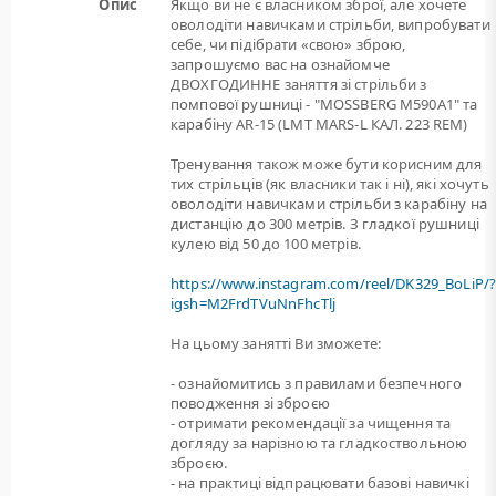
Опис
Якщо ви не є власником зброї, але хочете
оволодіти навичками стрільби, випробувати
себе, чи підібрати «свою» зброю,
запрошуємо вас на ознайомче
ДВОХГОДИННЕ заняття зі стрільби з
помпової рушниці - "MOSSBERG M590A1" та
карабіну AR-15 (LMT MARS-L КАЛ. 223 REM)
Тренування також може бути корисним для
тих стрільців (як власники так і ні), які хочуть
оволодіти навичками стрільби з карабіну на
дистанцію до 300 метрів. З гладкої рушниці
кулею від 50 до 100 метрів.
https://www.instagram.com/reel/DK329_BoLiP/
igsh=M2FrdTVuNnFhcTlj
На цьому занятті Ви зможете:
- ознайомитись з правилами безпечного
поводження зі зброєю
- отримати рекомендації за чищення та
догляду за нарізною та гладкоствольною
зброєю.
- на практиці відпрацювати базові навичкі