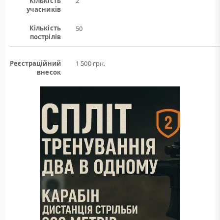
Кількість
2
учасників
Кількість
50
пострілів
Реєстраційний
1 500 грн.
внесок