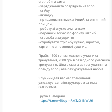
стрільби, а саме:
- заряджання та розряджання зброї
- стійку
- вкладку
- прицілювання (механічний, та оптичний
приціли(
- роботу зі спусковим гачком
- переноси вогню по фронту і вглиб
- стрільба з-за укриття
- спробувати стрільбу кулею, шротом,
картеччю з помпової рушниці
Прайс: 1500 грн за кожного учасника
тренування, 2000 грн в разі одного учасника
тренування. Ціна вказана за тренування та
оренду зброї, але без урахування набоїв.
Зручний для вас час тренування
узгоджується з інструктором за тел.:
0683600684
Група в Telegram
https://t.me/+5baymRxtTzQ1NWU6