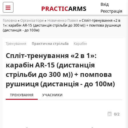
Вхід
PRACTIC
ARMS
Реєстрація
Головна
»
Організатори
»
Новиченко Павел
» Cпліт-тренування «2 в
1»: карабін AR-15 (дистанція стрільби до 300 м)) + помпова рушниця
(дистанція - до 100м)
Тренування
Практична стрільба
Карабін
Cпліт-тренування «2 в 1»:
карабін AR-15 (дистанція
стрільби до 300 м)) + помпова
рушниця (дистанція - до 100м)
ТРЕНУВАННЯ
УЧАСНИКИ
0
/2