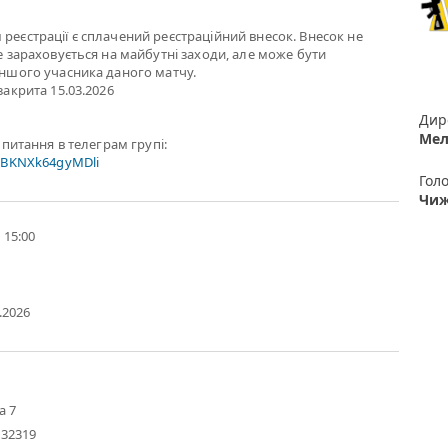
реєстрації є сплачений реєстраційний внесок. Внесок не
е зараховується на майбутні заходи, але може бути
іншого учасника даного матчу.
закрита 15.03.2026
Дир
Мел
і питання в телеграм групі:
bsBKNXk64gyMDli
Гол
Чиж
- 15:00
6.2026
а 7
.32319