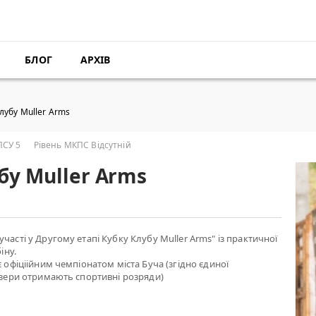
БЛОГ
АРХІВ
лубу Muller Arms
ПСУ 5
Рівень МКПС Відсутній
бу Muller Arms
асті у Другому етапі Кубку Клубу Muller Arms" із практичної
іну.
 офіціійним чемпіонатом міста Буча (згідно єдиної
изери отримають спортивні розряди)