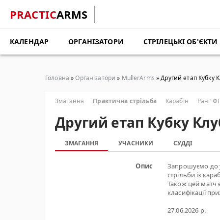
PRACTIC
ARMS
КАЛЕНДАР
ОРГАНІЗАТОРИ
СТРІЛЕЦЬКІ ОБ'ЄКТИ
Головна
»
Організатори
»
MullerArms
» Другий етап Кубку К
Змагання
Практична стрільба
Карабін
Ранг Ф
Другий етап Кубку Клу
ЗМАГАННЯ
УЧАСНИКИ
СУДДІ
Опис
Запрошуємо до уч
стрільби із караб
Також цей матч є
класифікації пр
27.06.2026 р.