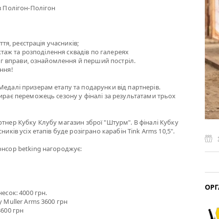
в Полігон-Полігон
уття, реєстрація учасників;
руктаж та розподілення сквадів по галереях
інг вправи, ознайомлення й перший постріл.
ння!
едалі призерам етапу та подарунки від партнерів.
ирає переможець сезону у фіналі за результатами трьох
тнер Кубку Клубу магазин зброї "Штурм". В фіналі Кубку
ників усіх етапів буде розіграно карабін Tink Arms 10,5".
нсор betking нагороджує:
ОРГ
есок: 4000 грн.
 Muller Arms 3600 грн
3600 грн