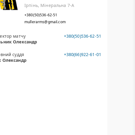
Ірпінь, Мінеральна 7-А
+380(50)536-62-51
mullerarms@gmail.com
ектор матчу
+380(50)536-62-51
ьник Олександр
овний суддя
+380(66)922-61-01
 Олександр