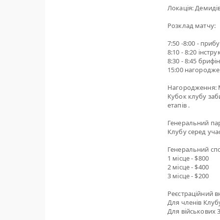
Локація: Демиді
Розклад матчу:
7:50 -8:00 - приб
8:10 - 8:20 інст
8:30 - 8:45 бриф
15:00 нагородже
Нагородження: М
Кубок клубу заб
етапів .
Генеральний пар
Клубу серед учас
Генеральний спо
1 місце - $800
2 місце - $400
3 місце - $200
Реєстраційний вн
Для членів Клубу
Для військових 