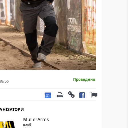
Проведено
38
/56
АНІЗАТОРИ
MullerArms
Клуб