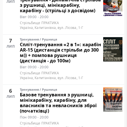
ЛИП
з рушниці, мінікарабіну,
карабіну - (стрільці з досвідом)
Вівт
09:00 - 20:00
Стрільбище ПРАКТИКА
Україна, Капитанівка, вул. Лісова, 1-Г
7
Тренування
/
Рушниця
Cпліт-тренування «2 в 1»: карабін
ЛИП
AR-15 (дистанція стрільби до 300
м)) + помпова рушниця
(дистанція - до 100м)
Вівт
09:00 - 20:00
Стрільбище ПРАКТИКА
Україна, Капитанівка, вул. Лісова, 1-Г
6
Тренування
/
Рушниця
Базове тренування з рушниці,
ЛИП
мінікарабіну, карабіну, для
власників та невласників зброї
(початківці)
Пон
09:00 - 20:00
Стрільбище ПРАКТИКА