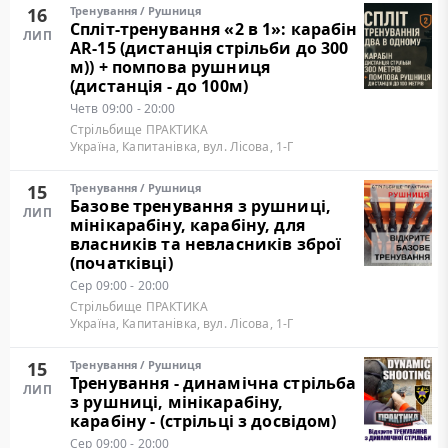
16
Тренування
/
Рушниця
Cпліт-тренування «2 в 1»: карабін
ЛИП
AR-15 (дистанція стрільби до 300
м)) + помпова рушниця
(дистанція - до 100м)
Четв
09:00 - 20:00
Стрільбище ПРАКТИКА
Україна, Капитанівка, вул. Лісова, 1-Г
15
Тренування
/
Рушниця
Базове тренування з рушниці,
ЛИП
мінікарабіну, карабіну, для
власників та невласників зброї
(початківці)
Сер
09:00 - 20:00
Стрільбище ПРАКТИКА
Україна, Капитанівка, вул. Лісова, 1-Г
15
Тренування
/
Рушниця
Тренування - динамічна стрільба
ЛИП
з рушниці, мінікарабіну,
карабіну - (стрільці з досвідом)
Сер
09:00 - 20:00