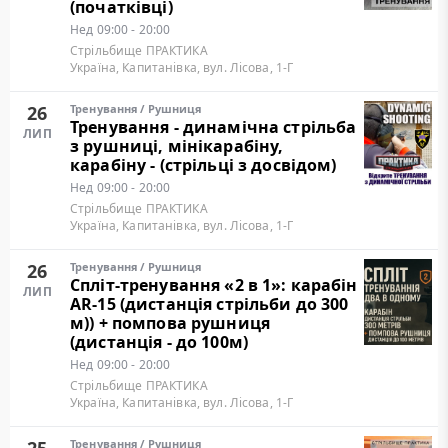
(початківці)
Нед
09:00 - 20:00
Стрільбище ПРАКТИКА
Україна, Капитанівка, вул. Лісова, 1-Г
26
Тренування
/
Рушниця
Тренування - динамічна стрільба
ЛИП
з рушниці, мінікарабіну,
карабіну - (стрільці з досвідом)
Нед
09:00 - 20:00
Стрільбище ПРАКТИКА
Україна, Капитанівка, вул. Лісова, 1-Г
26
Тренування
/
Рушниця
Cпліт-тренування «2 в 1»: карабін
ЛИП
AR-15 (дистанція стрільби до 300
м)) + помпова рушниця
(дистанція - до 100м)
Нед
09:00 - 20:00
Стрільбище ПРАКТИКА
Україна, Капитанівка, вул. Лісова, 1-Г
Тренування
/
Рушниця