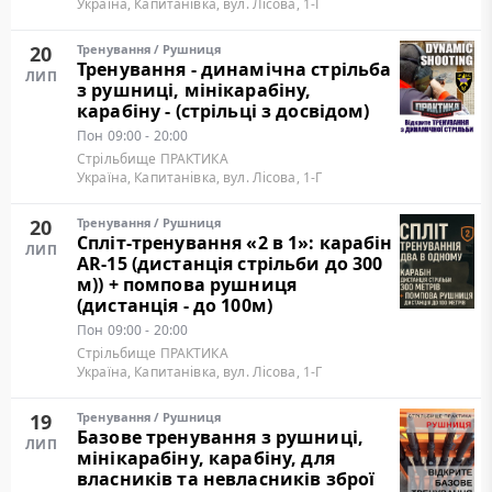
Україна, Капитанівка, вул. Лісова, 1-Г
20
Тренування
/
Рушниця
Тренування - динамічна стрільба
ЛИП
з рушниці, мінікарабіну,
карабіну - (стрільці з досвідом)
Пон
09:00 - 20:00
Стрільбище ПРАКТИКА
Україна, Капитанівка, вул. Лісова, 1-Г
20
Тренування
/
Рушниця
Cпліт-тренування «2 в 1»: карабін
ЛИП
AR-15 (дистанція стрільби до 300
м)) + помпова рушниця
(дистанція - до 100м)
Пон
09:00 - 20:00
Стрільбище ПРАКТИКА
Україна, Капитанівка, вул. Лісова, 1-Г
19
Тренування
/
Рушниця
Базове тренування з рушниці,
ЛИП
мінікарабіну, карабіну, для
власників та невласників зброї