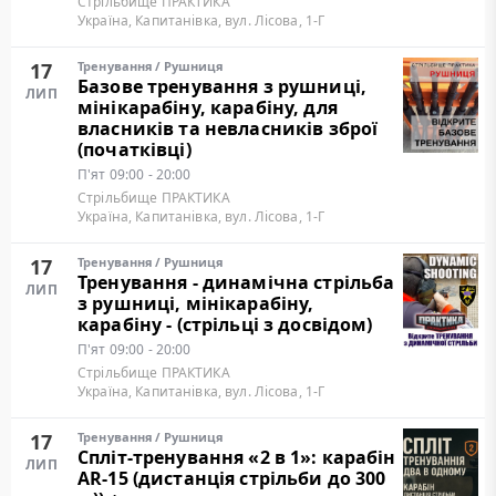
Стрільбище ПРАКТИКА
Україна, Капитанівка, вул. Лісова, 1-Г
17
Тренування
/
Рушниця
Базове тренування з рушниці,
ЛИП
мінікарабіну, карабіну, для
власників та невласників зброї
(початківці)
П'ят
09:00 - 20:00
Стрільбище ПРАКТИКА
Україна, Капитанівка, вул. Лісова, 1-Г
17
Тренування
/
Рушниця
Тренування - динамічна стрільба
ЛИП
з рушниці, мінікарабіну,
карабіну - (стрільці з досвідом)
П'ят
09:00 - 20:00
Стрільбище ПРАКТИКА
Україна, Капитанівка, вул. Лісова, 1-Г
17
Тренування
/
Рушниця
Cпліт-тренування «2 в 1»: карабін
ЛИП
AR-15 (дистанція стрільби до 300