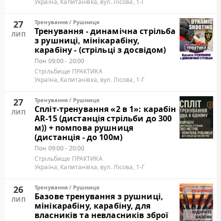
Україна, Капитанівка, вул. Лісова, 1-Г
27
Тренування
/
Рушниця
Тренування - динамічна стрільба
ЛИП
з рушниці, мінікарабіну,
карабіну - (стрільці з досвідом)
Пон
09:00 - 20:00
Стрільбище ПРАКТИКА
Україна, Капитанівка, вул. Лісова, 1-Г
27
Тренування
/
Рушниця
Cпліт-тренування «2 в 1»: карабін
ЛИП
AR-15 (дистанція стрільби до 300
м)) + помпова рушниця
(дистанція - до 100м)
Пон
09:00 - 20:00
Стрільбище ПРАКТИКА
Україна, Капитанівка, вул. Лісова, 1-Г
26
Тренування
/
Рушниця
Базове тренування з рушниці,
ЛИП
мінікарабіну, карабіну, для
власників та невласників зброї