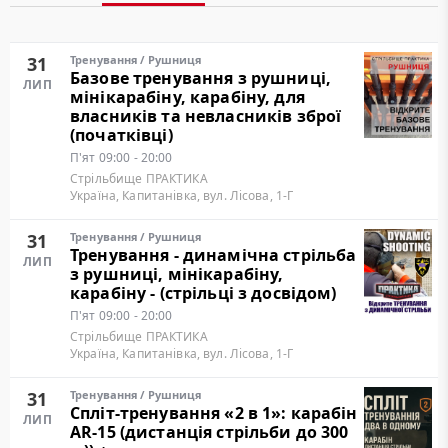
31
Тренування
/
Рушниця
Базове тренування з рушниці,
ЛИП
мінікарабіну, карабіну, для
власників та невласників зброї
(початківці)
П'ят
09:00 - 20:00
Стрільбище ПРАКТИКА
Україна, Капитанівка, вул. Лісова, 1-Г
31
Тренування
/
Рушниця
Тренування - динамічна стрільба
ЛИП
з рушниці, мінікарабіну,
карабіну - (стрільці з досвідом)
П'ят
09:00 - 20:00
Стрільбище ПРАКТИКА
Україна, Капитанівка, вул. Лісова, 1-Г
31
Тренування
/
Рушниця
Cпліт-тренування «2 в 1»: карабін
ЛИП
AR-15 (дистанція стрільби до 300