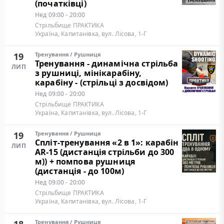
(початківці)
Нед
09:00 - 20:00
Стрільбище ПРАКТИКА
Україна, Капитанівка, вул. Лісова, 1-Г
19
Тренування
/
Рушниця
Тренування - динамічна стрільба
ЛИП
з рушниці, мінікарабіну,
карабіну - (стрільці з досвідом)
Нед
09:00 - 20:00
Стрільбище ПРАКТИКА
Україна, Капитанівка, вул. Лісова, 1-Г
19
Тренування
/
Рушниця
Cпліт-тренування «2 в 1»: карабін
ЛИП
AR-15 (дистанція стрільби до 300
м)) + помпова рушниця
(дистанція - до 100м)
Нед
09:00 - 20:00
Стрільбище ПРАКТИКА
Україна, Капитанівка, вул. Лісова, 1-Г
Тренування
/
Рушниця