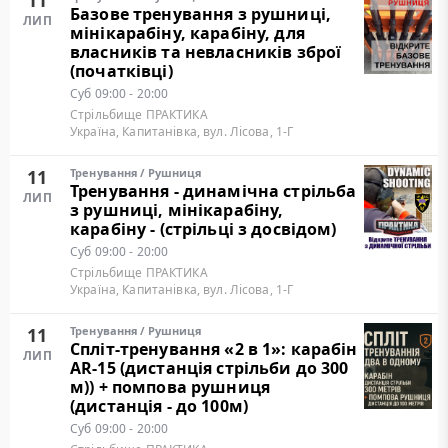
11
Базове тренування з рушниці,
ЛИП
мінікарабіну, карабіну, для
власників та невласників зброї
(початківці)
Суб
09:00 - 20:00
Стрільбище ПРАКТИКА
Україна, Капитанівка, вул. Лісова, 1-Г
11
Тренування
/
Рушниця
Тренування - динамічна стрільба
ЛИП
з рушниці, мінікарабіну,
карабіну - (стрільці з досвідом)
Суб
09:00 - 20:00
Стрільбище ПРАКТИКА
Україна, Капитанівка, вул. Лісова, 1-Г
11
Тренування
/
Рушниця
Cпліт-тренування «2 в 1»: карабін
ЛИП
AR-15 (дистанція стрільби до 300
м)) + помпова рушниця
(дистанція - до 100м)
Суб
09:00 - 20:00