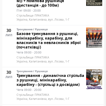
м)) + помпова рушниця
(дистанція - до 100м)
П'ят
09:00 - 20:00
Стрільбище ПРАКТИКА
Україна, Капитанівка, вул. Лісова, 1-Г
30
Тренування
/
Рушниця
Базове тренування з рушниці,
ЛИП
мінікарабіну, карабіну, для
власників та невласників зброї
(початківці)
Четв
09:00 - 20:00
Стрільбище ПРАКТИКА
Україна, Капитанівка, вул. Лісова, 1-Г
30
Тренування
/
Рушниця
Тренування - динамічна стрільба
ЛИП
з рушниці, мінікарабіну,
карабіну - (стрільці з досвідом)
Четв
09:00 - 20:00
Стрільбище ПРАКТИКА
Україна, Капитанівка, вул. Лісова, 1-Г