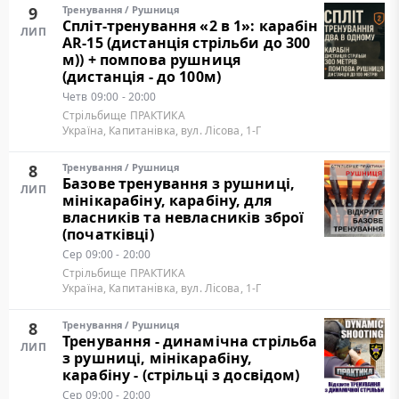
9
Тренування
/
Рушниця
Cпліт-тренування «2 в 1»: карабін
ЛИП
AR-15 (дистанція стрільби до 300
м)) + помпова рушниця
(дистанція - до 100м)
Четв
09:00 - 20:00
Стрільбище ПРАКТИКА
Україна, Капитанівка, вул. Лісова, 1-Г
8
Тренування
/
Рушниця
Базове тренування з рушниці,
ЛИП
мінікарабіну, карабіну, для
власників та невласників зброї
(початківці)
Сер
09:00 - 20:00
Стрільбище ПРАКТИКА
Україна, Капитанівка, вул. Лісова, 1-Г
8
Тренування
/
Рушниця
Тренування - динамічна стрільба
ЛИП
з рушниці, мінікарабіну,
карабіну - (стрільці з досвідом)
Сер
09:00 - 20:00