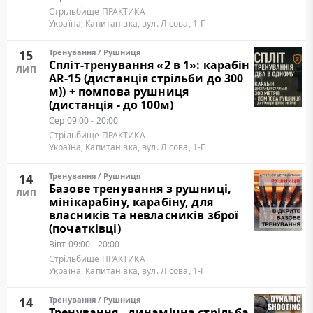
Стрільбище ПРАКТИКА
Україна, Капитанівка, вул. Лісова, 1-Г
15
Тренування
/
Рушниця
Cпліт-тренування «2 в 1»: карабін
ЛИП
AR-15 (дистанція стрільби до 300
м)) + помпова рушниця
(дистанція - до 100м)
Сер
09:00 - 20:00
Стрільбище ПРАКТИКА
Україна, Капитанівка, вул. Лісова, 1-Г
14
Тренування
/
Рушниця
Базове тренування з рушниці,
ЛИП
мінікарабіну, карабіну, для
власників та невласників зброї
(початківці)
Вівт
09:00 - 20:00
Стрільбище ПРАКТИКА
Україна, Капитанівка, вул. Лісова, 1-Г
14
Тренування
/
Рушниця
Тренування - динамічна стрільба