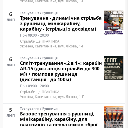
Україна, Капитанівка, вул. Лісова, 1-Г
6
Тренування
/
Рушниця
Тренування - динамічна стрільба
ЛИП
з рушниці, мінікарабіну,
карабіну - (стрільці з досвідом)
Пон
09:00 - 20:00
Стрільбище ПРАКТИКА
Україна, Капитанівка, вул. Лісова, 1-Г
6
Тренування
/
Рушниця
Cпліт-тренування «2 в 1»: карабін
ЛИП
AR-15 (дистанція стрільби до 300
м)) + помпова рушниця
(дистанція - до 100м)
Пон
09:00 - 20:00
Стрільбище ПРАКТИКА
Україна, Капитанівка, вул. Лісова, 1-Г
5
Тренування
/
Рушниця
Базове тренування з рушниці,
ЛИП
мінікарабіну, карабіну, для
власників та невласників зброї