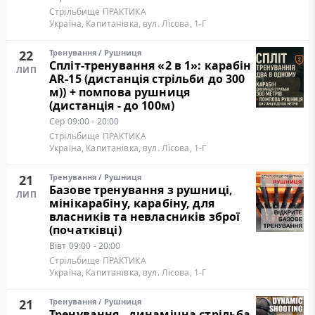
Стрільбище ПРАКТИКА
Україна, Капитанівка, вул. Лісова, 1-Г
22
Тренування
/
Рушниця
Cпліт-тренування «2 в 1»: карабін
ЛИП
AR-15 (дистанція стрільби до 300
м)) + помпова рушниця
(дистанція - до 100м)
Сер
09:00 - 20:00
Стрільбище ПРАКТИКА
Україна, Капитанівка, вул. Лісова, 1-Г
21
Тренування
/
Рушниця
Базове тренування з рушниці,
ЛИП
мінікарабіну, карабіну, для
власників та невласників зброї
(початківці)
Вівт
09:00 - 20:00
Стрільбище ПРАКТИКА
Україна, Капитанівка, вул. Лісова, 1-Г
21
Тренування
/
Рушниця
Тренування - динамічна стрільба