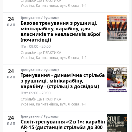
Стрільбище ПРАКТИКА
Україна, Капитанівка, вул. Лісова, 1-Г
24
Тренування
/
Рушниця
Базове тренування з рушниці,
ЛИП
мінікарабіну, карабіну, для
власників та невласників зброї
(початківці)
П'ят
09:00 - 20:00
Стрільбище ПРАКТИКА
Україна, Капитанівка, вул. Лісова, 1-Г
24
Тренування
/
Рушниця
Тренування - динамічна стрільба
ЛИП
з рушниці, мінікарабіну,
карабіну - (стрільці з досвідом)
П'ят
09:00 - 20:00
Стрільбище ПРАКТИКА
Україна, Капитанівка, вул. Лісова, 1-Г
24
Тренування
/
Рушниця
Cпліт-тренування «2 в 1»: карабін
ЛИП
AR-15 (дистанція стрільби до 300