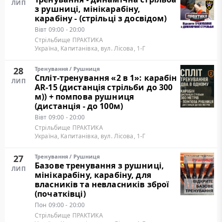
ЛИП
з рушниці, мінікарабіну,
карабіну - (стрільці з досвідом)
Вівт
09:00 - 20:00
Стрільбище ПРАКТИКА
Україна, Капитанівка, вул. Лісова, 1-Г
28
Тренування
/
Рушниця
Cпліт-тренування «2 в 1»: карабін
ЛИП
AR-15 (дистанція стрільби до 300
м)) + помпова рушниця
(дистанція - до 100м)
Вівт
09:00 - 20:00
Стрільбище ПРАКТИКА
Україна, Капитанівка, вул. Лісова, 1-Г
27
Тренування
/
Рушниця
Базове тренування з рушниці,
ЛИП
мінікарабіну, карабіну, для
власників та невласників зброї
(початківці)
Пон
09:00 - 20:00
Стрільбище ПРАКТИКА