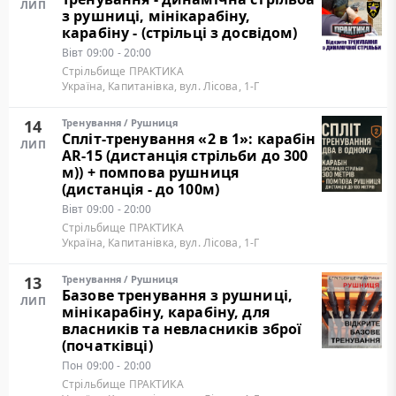
ЛИП
з рушниці, мінікарабіну,
карабіну - (стрільці з досвідом)
Вівт
09:00 - 20:00
Стрільбище ПРАКТИКА
Україна, Капитанівка, вул. Лісова, 1-Г
14
Тренування
/
Рушниця
Cпліт-тренування «2 в 1»: карабін
ЛИП
AR-15 (дистанція стрільби до 300
м)) + помпова рушниця
(дистанція - до 100м)
Вівт
09:00 - 20:00
Стрільбище ПРАКТИКА
Україна, Капитанівка, вул. Лісова, 1-Г
13
Тренування
/
Рушниця
Базове тренування з рушниці,
ЛИП
мінікарабіну, карабіну, для
власників та невласників зброї
(початківці)
Пон
09:00 - 20:00
Стрільбище ПРАКТИКА