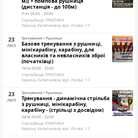
м)) + помпова рушниця
(дистанція - до 100м)
П'ят
09:00 - 20:00
Стрільбище ПРАКТИКА
Україна, Капитанівка, вул. Лісова, 1-Г
23
Тренування
/
Рушниця
Базове тренування з рушниці,
ЛИП
мінікарабіну, карабіну, для
власників та невласників зброї
(початківці)
Четв
09:00 - 20:00
Стрільбище ПРАКТИКА
Україна, Капитанівка, вул. Лісова, 1-Г
23
Тренування
/
Рушниця
Тренування - динамічна стрільба
ЛИП
з рушниці, мінікарабіну,
карабіну - (стрільці з досвідом)
Четв
09:00 - 20:00
Стрільбище ПРАКТИКА
Україна, Капитанівка, вул. Лісова, 1-Г