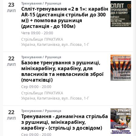
23
Тренування
/
Рушниця
Cпліт-тренування «2 в 1»: карабін
ЛИП
AR-15 (дистанція стрільби до 300
м)) + помпова рушниця
(дистанція - до 100м)
Четв
09:00 - 20:00
Стрільбище ПРАКТИКА
Україна, Капитанівка, вул. Лісова, 1-Г
22
Тренування
/
Рушниця
Базове тренування з рушниці,
ЛИП
мінікарабіну, карабіну, для
власників та невласників зброї
(початківці)
Сер
09:00 - 20:00
Стрільбище ПРАКТИКА
Україна, Капитанівка, вул. Лісова, 1-Г
22
Тренування
/
Рушниця
Тренування - динамічна стрільба
ЛИП
з рушниці, мінікарабіну,
карабіну - (стрільці з досвідом)
Сер
09:00 - 20:00