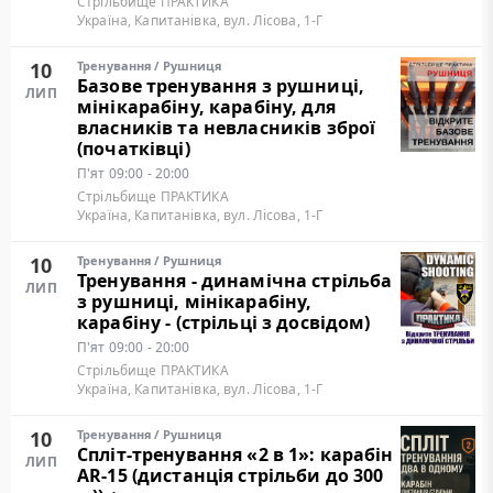
Стрільбище ПРАКТИКА
Україна, Капитанівка, вул. Лісова, 1-Г
10
Тренування
/
Рушниця
Базове тренування з рушниці,
ЛИП
мінікарабіну, карабіну, для
власників та невласників зброї
(початківці)
П'ят
09:00 - 20:00
Стрільбище ПРАКТИКА
Україна, Капитанівка, вул. Лісова, 1-Г
10
Тренування
/
Рушниця
Тренування - динамічна стрільба
ЛИП
з рушниці, мінікарабіну,
карабіну - (стрільці з досвідом)
П'ят
09:00 - 20:00
Стрільбище ПРАКТИКА
Україна, Капитанівка, вул. Лісова, 1-Г
10
Тренування
/
Рушниця
Cпліт-тренування «2 в 1»: карабін
ЛИП
AR-15 (дистанція стрільби до 300