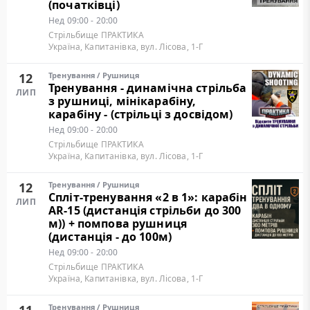
(початківці)
Нед
09:00 - 20:00
Стрільбище ПРАКТИКА
Україна, Капитанівка, вул. Лісова, 1-Г
12
Тренування
/
Рушниця
Тренування - динамічна стрільба
ЛИП
з рушниці, мінікарабіну,
карабіну - (стрільці з досвідом)
Нед
09:00 - 20:00
Стрільбище ПРАКТИКА
Україна, Капитанівка, вул. Лісова, 1-Г
12
Тренування
/
Рушниця
Cпліт-тренування «2 в 1»: карабін
ЛИП
AR-15 (дистанція стрільби до 300
м)) + помпова рушниця
(дистанція - до 100м)
Нед
09:00 - 20:00
Стрільбище ПРАКТИКА
Україна, Капитанівка, вул. Лісова, 1-Г
Тренування
/
Рушниця