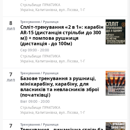
Стрільбище ПРАКТИКА
Україна, Капитанівка, вул. Лісова, 1-Г
8
Тренування
/
Рушниця
Cпліт-тренування «2 в 1»: карабін
ЛИП
AR-15 (дистанція стрільби до 300
м)) + помпова рушниця
(дистанція - до 100м)
Сер
09:00 - 20:00
Стрільбище ПРАКТИКА
Україна, Капитанівка, вул. Лісова, 1-Г
7
Тренування
/
Рушниця
Базове тренування з рушниці,
ЛИП
мінікарабіну, карабіну, для
власників та невласників зброї
(початківці)
Вівт
09:00 - 20:00
Стрільбище ПРАКТИКА
Україна, Капитанівка, вул. Лісова, 1-Г
7
Тренування
/
Рушниця
Тренування - динамічна стрільба