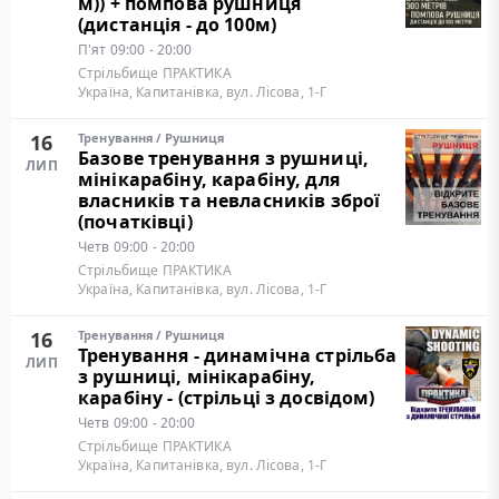
м)) + помпова рушниця
(дистанція - до 100м)
П'ят
09:00 - 20:00
Стрільбище ПРАКТИКА
Україна, Капитанівка, вул. Лісова, 1-Г
16
Тренування
/
Рушниця
Базове тренування з рушниці,
ЛИП
мінікарабіну, карабіну, для
власників та невласників зброї
(початківці)
Четв
09:00 - 20:00
Стрільбище ПРАКТИКА
Україна, Капитанівка, вул. Лісова, 1-Г
16
Тренування
/
Рушниця
Тренування - динамічна стрільба
ЛИП
з рушниці, мінікарабіну,
карабіну - (стрільці з досвідом)
Четв
09:00 - 20:00
Стрільбище ПРАКТИКА
Україна, Капитанівка, вул. Лісова, 1-Г