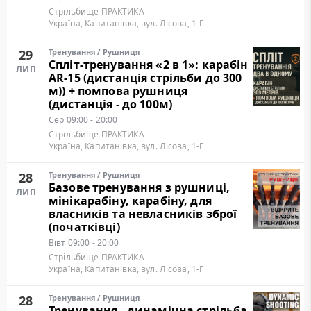
Стрільбище ПРАКТИКА
Україна, Капитанівка, вул. Лісова, 1-Г
29
Тренування
/
Рушниця
Cпліт-тренування «2 в 1»: карабін
ЛИП
AR-15 (дистанція стрільби до 300
м)) + помпова рушниця
(дистанція - до 100м)
Сер
09:00 - 20:00
Стрільбище ПРАКТИКА
Україна, Капитанівка, вул. Лісова, 1-Г
28
Тренування
/
Рушниця
Базове тренування з рушниці,
ЛИП
мінікарабіну, карабіну, для
власників та невласників зброї
(початківці)
Вівт
09:00 - 20:00
Стрільбище ПРАКТИКА
Україна, Капитанівка, вул. Лісова, 1-Г
28
Тренування
/
Рушниця
Тренування - динамічна стрільба