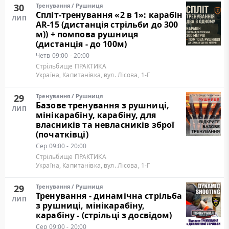
30
Тренування
/
Рушниця
Cпліт-тренування «2 в 1»: карабін
ЛИП
AR-15 (дистанція стрільби до 300
м)) + помпова рушниця
(дистанція - до 100м)
Четв
09:00 - 20:00
Стрільбище ПРАКТИКА
Україна, Капитанівка, вул. Лісова, 1-Г
29
Тренування
/
Рушниця
Базове тренування з рушниці,
ЛИП
мінікарабіну, карабіну, для
власників та невласників зброї
(початківці)
Сер
09:00 - 20:00
Стрільбище ПРАКТИКА
Україна, Капитанівка, вул. Лісова, 1-Г
29
Тренування
/
Рушниця
Тренування - динамічна стрільба
ЛИП
з рушниці, мінікарабіну,
карабіну - (стрільці з досвідом)
Сер
09:00 - 20:00