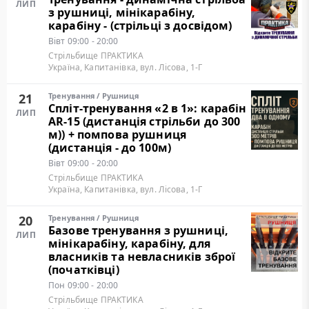
ЛИП
з рушниці, мінікарабіну,
карабіну - (стрільці з досвідом)
Вівт
09:00 - 20:00
Стрільбище ПРАКТИКА
Україна, Капитанівка, вул. Лісова, 1-Г
21
Тренування
/
Рушниця
Cпліт-тренування «2 в 1»: карабін
ЛИП
AR-15 (дистанція стрільби до 300
м)) + помпова рушниця
(дистанція - до 100м)
Вівт
09:00 - 20:00
Стрільбище ПРАКТИКА
Україна, Капитанівка, вул. Лісова, 1-Г
20
Тренування
/
Рушниця
Базове тренування з рушниці,
ЛИП
мінікарабіну, карабіну, для
власників та невласників зброї
(початківці)
Пон
09:00 - 20:00
Стрільбище ПРАКТИКА