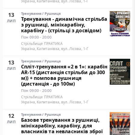
Україна, Капитанівка, вул. Лісова, 1-Г
13
Тренування
/
Рушниця
Тренування - динамічна стрільба
ЛИП
з рушниці, мінікарабіну,
карабіну - (стрільці з досвідом)
Пон
09:00 - 20:00
Стрільбище ПРАКТИКА
Україна, Капитанівка, вул. Лісова, 1-Г
13
Тренування
/
Рушниця
Cпліт-тренування «2 в 1»: карабін
ЛИП
AR-15 (дистанція стрільби до 300
м)) + помпова рушниця
(дистанція - до 100м)
Пон
09:00 - 20:00
Стрільбище ПРАКТИКА
Україна, Капитанівка, вул. Лісова, 1-Г
12
Тренування
/
Рушниця
Базове тренування з рушниці,
ЛИП
мінікарабіну, карабіну, для
власників та невласників зброї