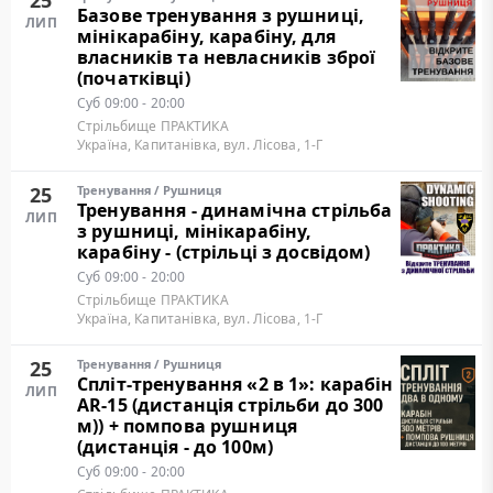
25
Базове тренування з рушниці,
ЛИП
мінікарабіну, карабіну, для
власників та невласників зброї
(початківці)
Суб
09:00 - 20:00
Стрільбище ПРАКТИКА
Україна, Капитанівка, вул. Лісова, 1-Г
25
Тренування
/
Рушниця
Тренування - динамічна стрільба
ЛИП
з рушниці, мінікарабіну,
карабіну - (стрільці з досвідом)
Суб
09:00 - 20:00
Стрільбище ПРАКТИКА
Україна, Капитанівка, вул. Лісова, 1-Г
25
Тренування
/
Рушниця
Cпліт-тренування «2 в 1»: карабін
ЛИП
AR-15 (дистанція стрільби до 300
м)) + помпова рушниця
(дистанція - до 100м)
Суб
09:00 - 20:00