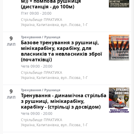
м)) + помпова рушниця
(дистанція - до 100м)
П'ят
09:00 - 20:00
Стрільбище ПРАКТИКА
Україна, Капитанівка, вул. Лісова, 1-Г
9
Тренування
/
Рушниця
Базове тренування з рушниці,
ЛИП
мінікарабіну, карабіну, для
власників та невласників зброї
(початківці)
Четв
09:00 - 20:00
Стрільбище ПРАКТИКА
Україна, Капитанівка, вул. Лісова, 1-Г
9
Тренування
/
Рушниця
Тренування - динамічна стрільба
ЛИП
з рушниці, мінікарабіну,
карабіну - (стрільці з досвідом)
Четв
09:00 - 20:00
Стрільбище ПРАКТИКА
Україна, Капитанівка, вул. Лісова, 1-Г