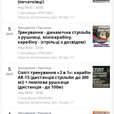
(початківці)
Нед
09:00 - 20:00
Стрільбище ПРАКТИКА
Україна, Капитанівка, вул. Лісова, 1-Г
5
Тренування
/
Рушниця
Тренування - динамічна стрільба
ЛИП
з рушниці, мінікарабіну,
карабіну - (стрільці з досвідом)
Нед
09:00 - 20:00
Стрільбище ПРАКТИКА
Україна, Капитанівка, вул. Лісова, 1-Г
5
Тренування
/
Рушниця
Cпліт-тренування «2 в 1»: карабін
ЛИП
AR-15 (дистанція стрільби до 300
м)) + помпова рушниця
(дистанція - до 100м)
Нед
09:00 - 20:00
Стрільбище ПРАКТИКА
Україна, Капитанівка, вул. Лісова, 1-Г
Тренування
/
Рушниця