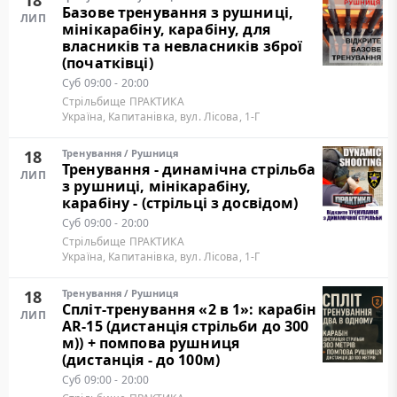
18
Базове тренування з рушниці,
ЛИП
мінікарабіну, карабіну, для
власників та невласників зброї
(початківці)
Суб
09:00 - 20:00
Стрільбище ПРАКТИКА
Україна, Капитанівка, вул. Лісова, 1-Г
18
Тренування
/
Рушниця
Тренування - динамічна стрільба
ЛИП
з рушниці, мінікарабіну,
карабіну - (стрільці з досвідом)
Суб
09:00 - 20:00
Стрільбище ПРАКТИКА
Україна, Капитанівка, вул. Лісова, 1-Г
18
Тренування
/
Рушниця
Cпліт-тренування «2 в 1»: карабін
ЛИП
AR-15 (дистанція стрільби до 300
м)) + помпова рушниця
(дистанція - до 100м)
Суб
09:00 - 20:00